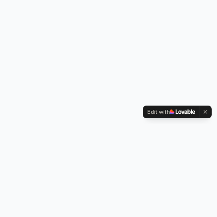
Edit with
Bättrekoll
Kontroll & överblick för ditt företags deadlines.
Sidor
Abonnemang